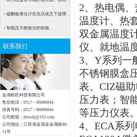
2、热电偶、
磁翻板液位计在负压状态下故障...
温度计、热
智能压力校验仪的校验...
双金属温度
仪、就地温
联系我们
3、Y系列一
不锈钢膜盒
表、CIZ磁
金湖欧旺科技有限公司
压力表；智
售后电话：0517－86686844
传真号码：0517－86686844
等压力仪表
公司邮箱：jhowkj@163.com
4、ECA系
公司地址：江苏省金湖县金湖路48-
11号