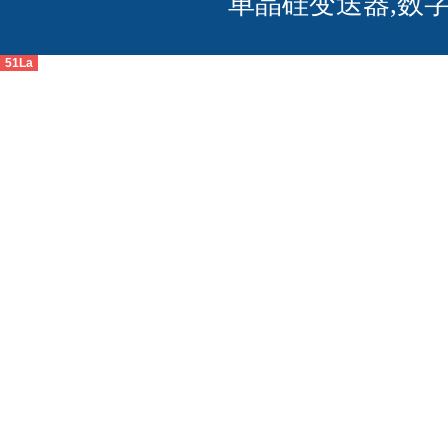
单晶硅变送器,数
51La