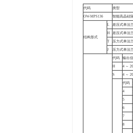
代码
类型
OW-MPS136
智能高晶硅
L
差压式单法
H
差压式单法
结构形式
T
压力式单法
J
压力式单法
代码
输出
H
4 ～ 2
S
4 ～ 2
代码
4
5
6
7
8