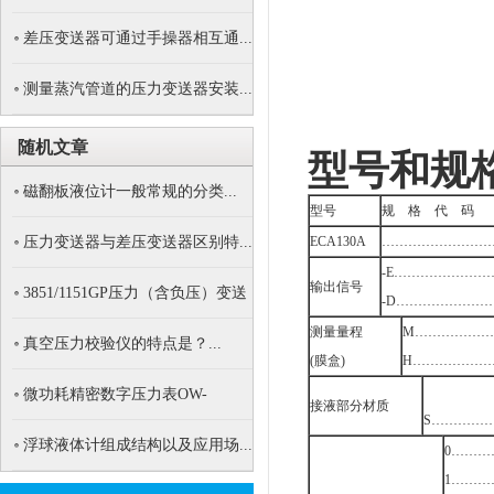
器...
差压变送器可通过手操器相互通...
测量蒸汽管道的压力变送器安装...
随机文章
型号和规
磁翻板液位计一般常规的分类...
型号
规 格 代 码
压力变送器与差压变送器区别特...
ECA130A
……………………
-E…………………
输出信号
3851/1151GP压力（含负压）变送
-D…………………
器...
测量量程
M……………
真空压力校验仪的特点是？...
(膜盒)
H………………
微功耗精密数字压力表OW-
接液部分材质
S…………
Y102...
浮球液体计组成结构以及应用场...
0……
1……