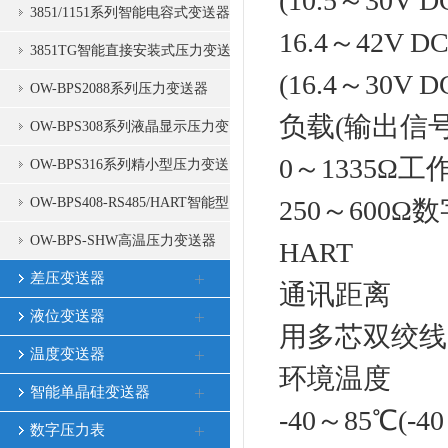
(10.5～30V
器
3851/1151系列智能电容式变送器
16.4～42V 
3851TG智能直接安装式压力变送
(16.4～30V
器
OW-BPS2088系列压力变送器
负载(输出信
OW-BPS308系列液晶显示压力变
0～1335Ω工
送器
OW-BPS316系列精小型压力变送
器
OW-BPS408-RS485/HART智能型
250～600Ω
压力变送器
OW-BPS-SHW高温压力变送器
HART
差压变送器
通讯距离
液位变送器
用多芯双绞线
温度变送器
环境温度
智能单晶硅变送器
-40～85℃(-40
数字压力表