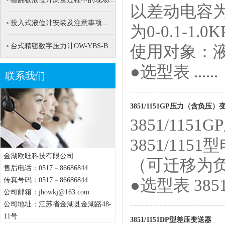
以差动电容
投入式液位计安装及注意事项...
为0-0.1-1
台式精密数字压力计OW-YBS-B...
使用对象：
●选型表 ......
联系我们
3851/1151GP压力（含负压）
3851/11
3851/11
金湖欧旺科技有限公司
（可迁移为
售后电话：0517－86686844
传真号码：0517－86686844
●选型表 3851/1
公司邮箱：jhowkj@163.com
公司地址：江苏省金湖县金湖路48-
11号
3851/1151DP型差压变送器